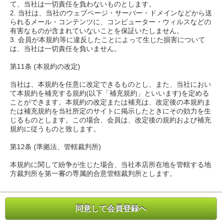
て、当社は一切責任を負わないものとします。
2. 当社は、当社のウェブページ・サーバー・ドメインなどから送
られるメール・コンテンツに、コンピューター・ウィルスなどの
有害なものが含まれていないことを保証いたしません。
3. 会員が本規約等に違反したことによって生じた損害について
は、当社は一切責任を負いません。
第11条 (本規約の改定)
当社は、本規約を任意に改定できるものとし、また、当社におい
て本規約を補充する規約(以下「補充規約」といいます)を定める
ことができます。本規約の改定または補充は、改定後の本規約ま
たは補充規約を当社所定のサイトに掲示したときにその効力を生
じるものとします。この場合、会員は、改定後の規約および補充
規約に従うものと致します。
第12条 (準拠法、管轄裁判所)
本規約に関して紛争が生じた場合、当社本店所在地を管轄する地
方裁判所を第一審の専属的合意管轄裁判所とします。
同意して会員登録へ