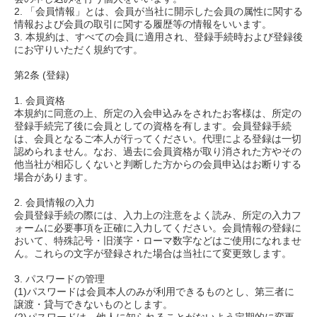
2. 「会員情報」とは、会員が当社に開示した会員の属性に関する
情報および会員の取引に関する履歴等の情報をいいます。
3. 本規約は、すべての会員に適用され、登録手続時および登録後
にお守りいただく規約です。
第2条 (登録)
1. 会員資格
本規約に同意の上、所定の入会申込みをされたお客様は、所定の
登録手続完了後に会員としての資格を有します。会員登録手続
は、会員となるご本人が行ってください。代理による登録は一切
認められません。なお、過去に会員資格が取り消された方やその
他当社が相応しくないと判断した方からの会員申込はお断りする
場合があります。
2. 会員情報の入力
会員登録手続の際には、入力上の注意をよく読み、所定の入力フ
ォームに必要事項を正確に入力してください。会員情報の登録に
おいて、特殊記号・旧漢字・ローマ数字などはご使用になれませ
ん。これらの文字が登録された場合は当社にて変更致します。
3. パスワードの管理
(1)パスワードは会員本人のみが利用できるものとし、第三者に
譲渡・貸与できないものとします。