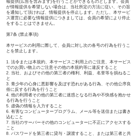
報提供(広告を含みます)を行うことができるものとします。会員
が情報提供を希望しない場合は、当社所定の方法に従い、その旨
を通知して頂ければ、情報提供を停止します。ただし、本サービ
ス運営に必要な情報提供につきましては、会員の希望により停止
をすることはできません。
第7条 (禁止事項)
本サービスの利用に際して、会員に対し次の各号の行為を行うこ
とを禁止します。
1. 法令または本規約、本サービスご利用上のご注意、本サービス
でのお買い物上のご注意その他の本規約等に違反すること
2. 当社、およびその他の第三者の権利、利益、名誉等を損ねるこ
と
3. 青少年の心身に悪影響を及ぼす恐れがある行為、その他公序良
俗に反する行為を行うこと
4. 他の利用者その他の第三者に迷惑となる行為や不快感を抱かせ
る行為を行うこと
5. 虚偽の情報を入力すること
6. 有害なコンピュータープログラム、メール等を送信または書き
込むこと
7. 当社のサーバーその他のコンピューターに不正にアクセスする
こと
8. パスワードを第三者に貸与・譲渡すること、または第三者と共