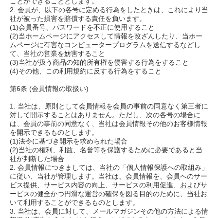
ことができることとします。
2. 会員が、以下の各号に定める行為をしたときは、これにより当
社が被った損害を賠償する責任を負います。
(1)会員番号、パスワードを不正に使用すること
(2)当ホームページにアクセスして情報を改ざんしたり、当ホー
ムページに有害なコンピュータープログラムを送信するなどし
て、当社の営業を妨害すること
(3)当社が扱う商品の知的所有権を侵害する行為をすること
(4)その他、この利用規約に反する行為をすること
第6条 (会員情報の取扱い)
1. 当社は、原則として会員情報を会員の事前の同意なく第三者に
対して開示することはありません。ただし、次の各号の場合に
は、会員の事前の同意なく、当社は会員情報その他のお客様情報
を開示できるものとします。
(1)法令に基づき開示を求められた場合
(2)当社の権利、利益、名誉等を保護するために必要であると当
社が判断した場合
2. 会員情報につきましては、当社の「個人情報保護への取組み」
に従い、当社が管理します。当社は、会員情報を、会員へのサー
ビス提供、サービス内容の向上、サービスの利用促進、およびサ
ービスの健全かつ円滑な運営の確保を図る目的のために、当社お
いて利用することができるものとします。
3. 当社は、会員に対して、メールマガジンその他の方法による情