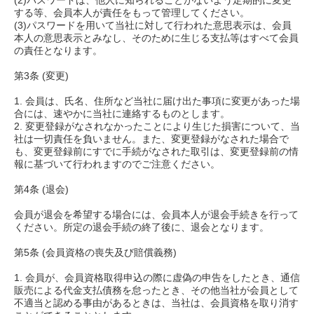
(2)パスワードは、他人に知られることがないよう定期的に変更
する等、会員本人が責任をもって管理してください。
(3)パスワードを用いて当社に対して行われた意思表示は、会員
本人の意思表示とみなし、そのために生じる支払等はすべて会員
の責任となります。
第3条 (変更)
1. 会員は、氏名、住所など当社に届け出た事項に変更があった場
合には、速やかに当社に連絡するものとします。
2. 変更登録がなされなかったことにより生じた損害について、当
社は一切責任を負いません。また、変更登録がなされた場合で
も、変更登録前にすでに手続がなされた取引は、変更登録前の情
報に基づいて行われますのでご注意ください。
第4条 (退会)
会員が退会を希望する場合には、会員本人が退会手続きを行って
ください。所定の退会手続の終了後に、退会となります。
第5条 (会員資格の喪失及び賠償義務)
1. 会員が、会員資格取得申込の際に虚偽の申告をしたとき、通信
販売による代金支払債務を怠ったとき、その他当社が会員として
不適当と認める事由があるときは、当社は、会員資格を取り消す