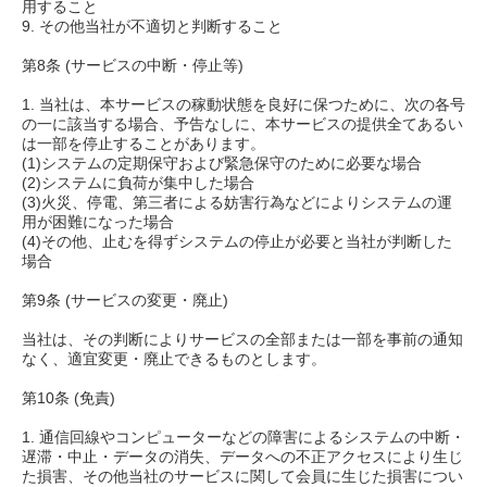
用すること
9. その他当社が不適切と判断すること
第8条 (サービスの中断・停止等)
1. 当社は、本サービスの稼動状態を良好に保つために、次の各号
の一に該当する場合、予告なしに、本サービスの提供全てあるい
は一部を停止することがあります。
(1)システムの定期保守および緊急保守のために必要な場合
(2)システムに負荷が集中した場合
(3)火災、停電、第三者による妨害行為などによりシステムの運
用が困難になった場合
(4)その他、止むを得ずシステムの停止が必要と当社が判断した
場合
第9条 (サービスの変更・廃止)
当社は、その判断によりサービスの全部または一部を事前の通知
なく、適宜変更・廃止できるものとします。
第10条 (免責)
1. 通信回線やコンピューターなどの障害によるシステムの中断・
遅滞・中止・データの消失、データへの不正アクセスにより生じ
た損害、その他当社のサービスに関して会員に生じた損害につい