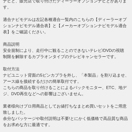
ナビと、販売店で取り付けたディーラーオプションナビとがありま
す。
適合ナビモデルは左記各種適合一覧内のこちらの【ディーラーオプ
ションナビモデル適合表】と【メーカーオプションナビモデル適合
表】をご確認ください。
商品説明
安全規制により、走行中に観ることのできないテレビ/DVDの視聴
制限を解除するカプラオンタイプのテレビキャンセラーです。
取付方法
ナビユニット背面の5ピンカプラを外し、「本製品」を割り込ませ、
アース線を接続するだけの簡単取付です。
こちらの商品を取り付けることによるバックモニター、ETC、地デ
ジ、DVD再生などへの影響はございません。
業者様向けプロ用商品としてお値打ちなまとめ買いセットをご用意
致しました。
余分なパッケージや取付説明は不要!とにかく低価格で高品質な商品
をお求めな方に最適です。