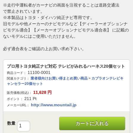
※走行中運転者がカーナビの画面を注視することは道路交通法
で禁止されています。
※本製品はトヨタ・ダイハツ純正ナビ専用です。
旧モデルや他メーカーのナビモデルなど【ディーラーオプションナ
ビモデル適合】【メーカーオプションナビモデル適合表】 に記載の
ないモデルにはご使用いただけません。
必ず適合表をご確認の上お買い求め下さい。
プロ用トヨタ純正ナビ対応 テレビがみれるハーネス20個セット
11100-0001
商品コード：
業者様向けお買い得まとめ買い商品
>
カプラオンテレビキ
関連カテゴリ：
ャンセラー20個セット
11,628
円
販売価格(税込)：
211
Pt
ポイント：
http://www.mountail.jp
メーカーURL：
数量
カートに入れる